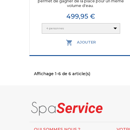
permet de gagner de la place pour un même
volume d'eau.
Prix
499,95 €
4 personnes

AJOUTER
Affichage 1-6 de 6 article(s)
QUI SOMMES NOUS ?
VOTR