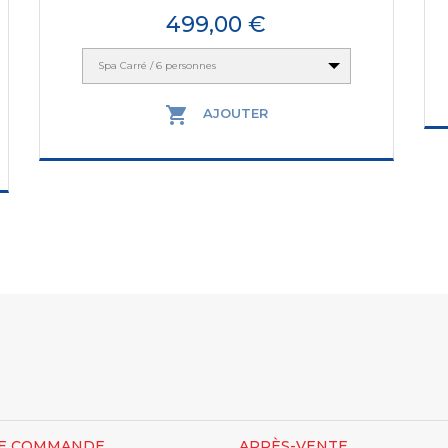
Prix
499,00 €
Spa Carré / 6 personnes

AJOUTER
E COMMANDE
APRÈS-VENTE