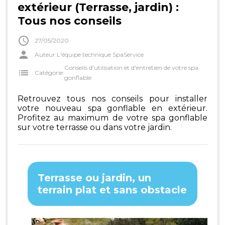
extérieur (Terrasse, jardin) :
Tous nos conseils

27/05/2020
person
Auteur:
L'équipe technique SpaService
Conseils d'utilisation et d'entretien de votre spa
list
Catégorie:
gonflable
Retrouvez tous nos conseils pour installer
votre nouveau spa gonflable en extérieur.
Profitez au maximum de votre spa gonflable
sur votre terrasse ou dans votre jardin.
Terrasse ou jardin, un
terrain plat et sans obstacle