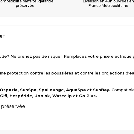
ompatibilité parfaite, garantie
Livraison en 48h ouvrées e
préservée.
France Métropolitaine
IT
nude? Ne prenez pas de risque ! Remplacez votre prise électrique 
 une protection contre les poussières et contre les projections d'e
Ospazia, SunSpa, SpaLounge, AquaSpa et SunBay.
Compatible 
Gifi, Hespéride, Ubbink, Wateclip et Go Plus.
r préservée